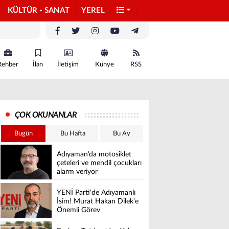
KÜLTÜR - SANAT
YEREL
Rehber
İlan
İletişim
Künye
RSS
ÇOK OKUNANLAR
Bugün
Bu Hafta
Bu Ay
Adıyaman’da motosiklet
çeteleri ve mendil çocukları
alarm veriyor
YENİ Parti'de Adıyamanlı
İsim! Murat Hakan Dilek'e
Önemli Görev