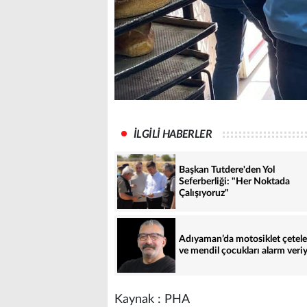
İLGİLİ HABERLER
Başkan Tutdere'den Yol
Seferberliği: "Her Noktada
Çalışıyoruz"
Adıyaman’da motosiklet çetele
ve mendil çocukları alarm veri
Kaynak : PHA