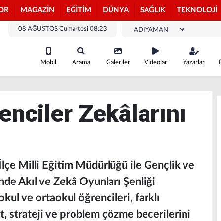
OR
MAGAZİN
EĞİTİM
DÜNYA
SAĞLIK
TEKNOLOJİ
08 AĞUSTOS Cumartesi 08:23
Mobil
Arama
Galeriler
Videolar
Yazarlar
enciler Zekâlarını
lçe Milli Eğitim Müdürlüğü ile Gençlik ve
inde Akıl ve Zekâ Oyunları Şenliği
okul ve ortaokul öğrencileri, farklı
t, strateji ve problem çözme becerilerini