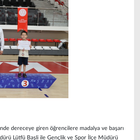
nde dereceye giren öğrencilere madalya ve başarı
üdürü Lütfü Başli ile Gençlik ve Spor İlçe Müdürü