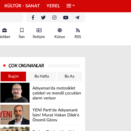
KÜLTÜR - SANAT
YEREL
Rehber
İlan
İletişim
Künye
RSS
ÇOK OKUNANLAR
Bugün
Bu Hafta
Bu Ay
Adıyaman’da motosiklet
çeteleri ve mendil çocukları
alarm veriyor
YENİ Parti'de Adıyamanlı
İsim! Murat Hakan Dilek'e
Önemli Görev