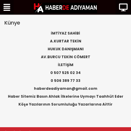
Künye
İMTİYAZ SAHİBİ
A.KURTAR TEKİN
HUKUK DANIŞMANI
AV.BURCU TEKİN CÖMERT
İLETİŞİM
0 507 525 02 34
0 506 389 77 33
haberdeadiyaman@gmail.com
Haber Sitemiz Basın Ahlak İlkelerine Uymayı Taahhüt Eder
Köşe Yazılarının Sorumluluğu Yazarlarına Aittir