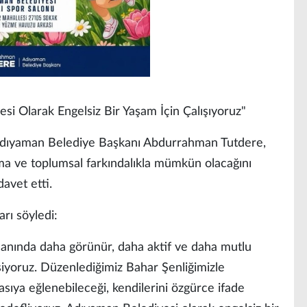
i Olarak Engelsiz Bir Yaşam İçin Çalışıyoruz"
an Adıyaman Belediye Başkanı Abdurrahman Tutdere,
ma ve toplumsal farkındalıkla mümkün olacağını
davet etti.
rı söyledi:
 alanında daha görünür, daha aktif ve daha mutlu
siyoruz. Düzenlediğimiz Bahar Şenliğimizle
sıya eğlenebileceği, kendilerini özgürce ifade