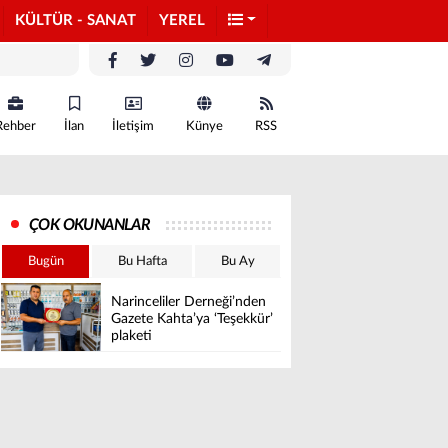
KÜLTÜR - SANAT
YEREL
Rehber
İlan
İletişim
Künye
RSS
ÇOK OKUNANLAR
Bugün
Bu Hafta
Bu Ay
Narinceliler Derneği’nden
Gazete Kahta’ya ‘Teşekkür’
plaketi