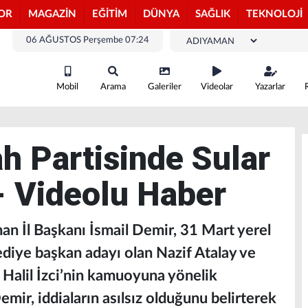
OR
MAGAZİN
EĞİTİM
DÜNYA
SAĞLIK
TEKNOLOJİ
06 AĞUSTOS Perşembe 07:24
Mobil
Arama
Galeriler
Videolar
Yazarlar
h Partisinde Sular
- Videolu Haber
an İl Başkanı İsmail Demir, 31 Mart yerel
ediye başkan adayı olan Nazif Atalay ve
 Halil İzci’nin kamuoyuna yönelik
mir, iddiaların asılsız olduğunu belirterek