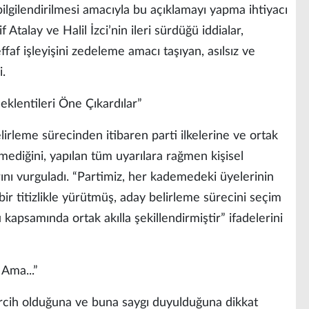
gilendirilmesi amacıyla bu açıklamayı yapma ihtiyacı
 Atalay ve Halil İzci’nin ileri sürdüğü iddialar,
faf işleyişini zedeleme amacı taşıyan, asılsız ve
i.
Beklentileri Öne Çıkardılar”
irleme sürecinden itibaren parti ilkelerine ve ortak
ediğini, yapılan tüm uyarılara rağmen kişisel
rını vurguladı. “Partimiz, her kademedeki üyelerinin
 bir titizlikle yürütmüş, aday belirleme sürecini seçim
 kapsamında ortak akılla şekillendirmiştir” ifadelerini
 Ama...”
tercih olduğuna ve buna saygı duyulduğuna dikkat