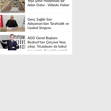
Yeşil Şehir Hedefinde Bir
Adım Daha - Videolu Haber
Genç Sağlık-Sen
Adıyaman'dan Tarafsızlık ve
Liyakat Vurgusu
ADD Genel Başkanı
Bozkurt'tan Çerçeve Yasa
çıkışı: ‘İmzalayan da kabul
oyu veren de yanlış yapar’