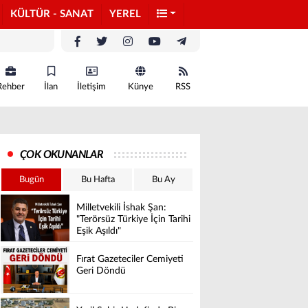
KÜLTÜR - SANAT
YEREL
Rehber
İlan
İletişim
Künye
RSS
ÇOK OKUNANLAR
Bugün
Bu Hafta
Bu Ay
Milletvekili İshak Şan:
"Terörsüz Türkiye İçin Tarihi
Eşik Aşıldı"
Fırat Gazeteciler Cemiyeti
Geri Döndü