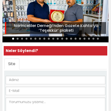
Narinceliler Derneği’nden Gazete Kahta’ya
‘Teşekkür’ plaketi
Neler Söylendi?
Site