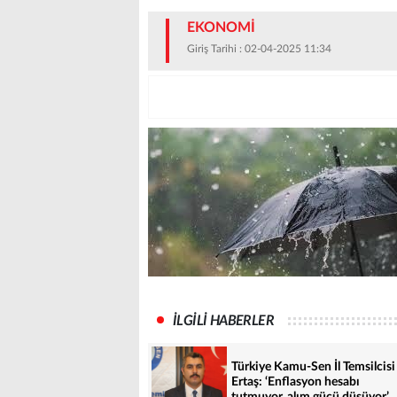
EKONOMİ
Giriş Tarihi : 02-04-2025 11:34
İLGİLİ HABERLER
Türkiye Kamu-Sen İl Temsilcisi
Ertaş: ‘Enflasyon hesabı
tutmuyor, alım gücü düşüyor’