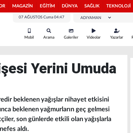
OR
MAGAZİN
EĞİTİM
DÜNYA
SAĞLIK
TEKNOLOJİ
07 AĞUSTOS Cuma 04:47
Mobil
Arama
Galeriler
Videolar
Yazarlar
işesi Yerini Umuda
dir beklenen yağışlar nihayet etkisini
unca beklenen yağmurların geç gelmesi
iler, son günlerde etkili olan yağışlarla
nefes aldı.