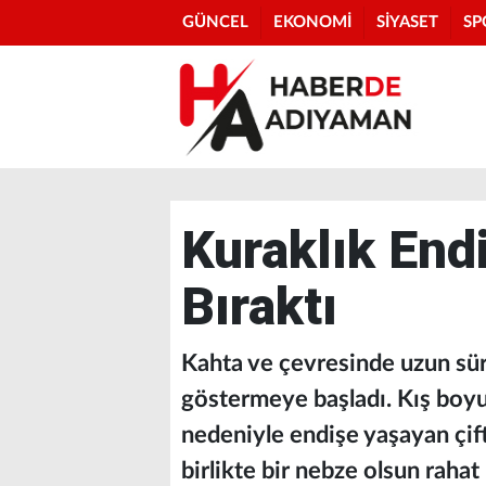
GÜNCEL
EKONOMİ
SİYASET
SP
Kuraklık End
Bıraktı
Kahta ve çevresinde uzun süre
göstermeye başladı. Kış boy
nedeniyle endişe yaşayan çiftç
birlikte bir nebze olsun rahat 