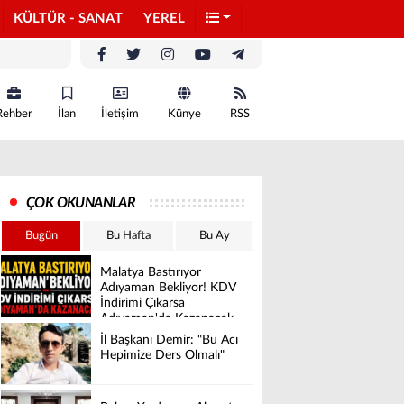
KÜLTÜR - SANAT
YEREL
Rehber
İlan
İletişim
Künye
RSS
ÇOK OKUNANLAR
Bugün
Bu Hafta
Bu Ay
Malatya Bastırıyor
Adıyaman Bekliyor! KDV
İndirimi Çıkarsa
Adıyaman'da Kazanacak
İl Başkanı Demir: "Bu Acı
Hepimize Ders Olmalı"