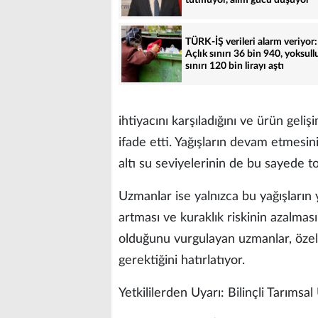
TÜRK-İŞ verileri alarm veriyor:
Açlık sınırı 36 bin 940, yoksull
sınırı 120 bin lirayı aştı
ihtiyacını karşıladığını ve ürün geli
ifade etti. Yağışların devam etmesini
altı su seviyelerinin de bu sayede t
Uzmanlar ise yalnızca bu yağışların y
artması ve kuraklık riskinin azalması
olduğunu vurgulayan uzmanlar, özell
gerektiğini hatırlatıyor.
Yetkililerden Uyarı: Bilinçli Tarıms