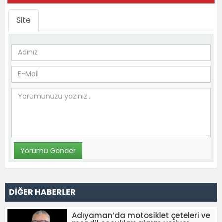
Site
DİĞER HABERLER
Adıyaman’da motosiklet çeteleri ve