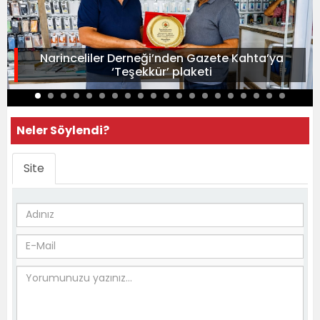
Narinceliler Derneği’nden Gazete Kahta’ya
‘Teşekkür’ plaketi
Neler Söylendi?
Site