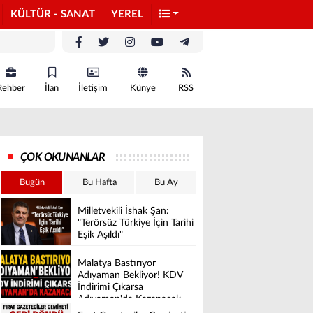
KÜLTÜR - SANAT
YEREL
Rehber
İlan
İletişim
Künye
RSS
ÇOK OKUNANLAR
Bugün
Bu Hafta
Bu Ay
Milletvekili İshak Şan:
"Terörsüz Türkiye İçin Tarihi
Eşik Aşıldı"
Malatya Bastırıyor
Adıyaman Bekliyor! KDV
İndirimi Çıkarsa
Adıyaman'da Kazanacak