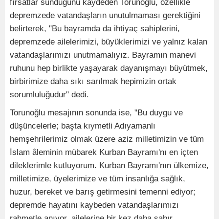
fırsatlar sunduğunu kaydeden Torunoğlu, özellikle
depremzede vatandaşların unutulmaması gerektiğini
belirterek, "Bu bayramda da ihtiyaç sahiplerini,
depremzede ailelerimizi, büyüklerimizi ve yalnız kalan
vatandaşlarımızı unutmamalıyız. Bayramın manevi
ruhunu hep birlikte yaşayarak dayanışmayı büyütmek,
birbirimize daha sıkı sarılmak hepimizin ortak
sorumluluğudur" dedi.
Torunoğlu mesajının sonunda ise, "Bu duygu ve
düşüncelerle; başta kıymetli Adıyamanlı
hemşehrilerimiz olmak üzere aziz milletimizin ve tüm
İslam âleminin mübarek Kurban Bayramı'nı en içten
dileklerimle kutluyorum. Kurban Bayramı'nın ülkemize,
milletimize, üyelerimize ve tüm insanlığa sağlık,
huzur, bereket ve barış getirmesini temenni ediyor;
depremde hayatını kaybeden vatandaşlarımızı
rahmetle anıyor, ailelerine bir kez daha sabır