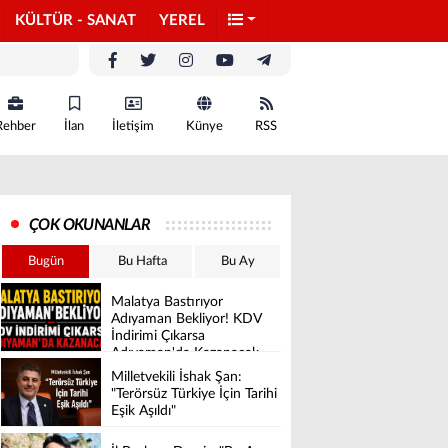
KÜLTÜR - SANAT
YEREL
Rehber
İlan
İletişim
Künye
RSS
ÇOK OKUNANLAR
Bugün
Bu Hafta
Bu Ay
Malatya Bastırıyor
Adıyaman Bekliyor! KDV
İndirimi Çıkarsa
Adıyaman'da Kazanacak
Milletvekili İshak Şan:
"Terörsüz Türkiye İçin Tarihi
Eşik Aşıldı"