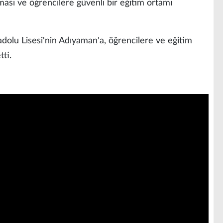
ması ve öğrencilere güvenli bir eğitim ortamı
adolu Lisesi'nin Adıyaman'a, öğrencilere ve eğitim
tti.