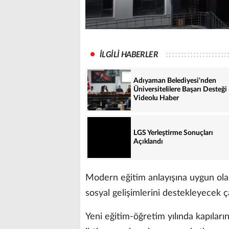
İLGİLİ HABERLER
Adıyaman Belediyesi'nden
Üniversitelilere Başarı Desteği 
Videolu Haber
LGS Yerleştirme Sonuçları
Açıklandı
Modern eğitim anlayışına uygun olar
sosyal gelişimlerini destekleyecek ça
Yeni eğitim-öğretim yılında kapıları