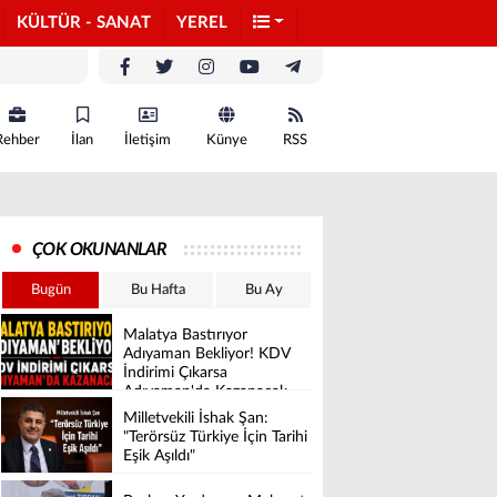
KÜLTÜR - SANAT
YEREL
Rehber
İlan
İletişim
Künye
RSS
ÇOK OKUNANLAR
Bugün
Bu Hafta
Bu Ay
Malatya Bastırıyor
Adıyaman Bekliyor! KDV
İndirimi Çıkarsa
Adıyaman'da Kazanacak
Milletvekili İshak Şan:
"Terörsüz Türkiye İçin Tarihi
Eşik Aşıldı"