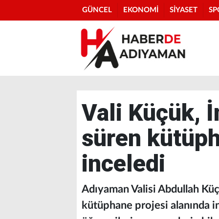
GÜNCEL
EKONOMİ
SİYASET
SP
Vali Küçük, 
süren kütüph
inceledi
Adıyaman Valisi Abdullah Küç
kütüphane projesi alanında i