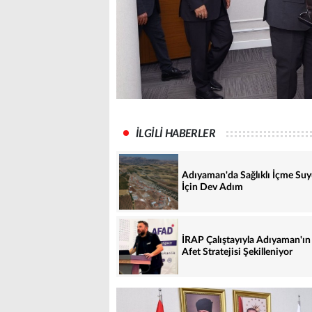
İLGİLİ HABERLER
Adıyaman'da Sağlıklı İçme Su
İçin Dev Adım
İRAP Çalıştayıyla Adıyaman'ın
Afet Stratejisi Şekilleniyor