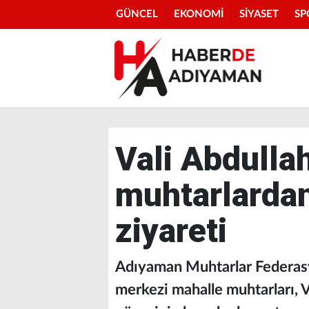
GÜNCEL
EKONOMİ
SİYASET
SP
Vali Abdulla
muhtarlardan
ziyareti
Adıyaman Muhtarlar Federasy
merkezi mahalle muhtarları, V