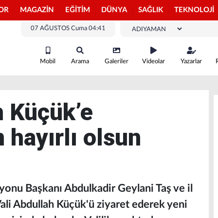
OR
MAGAZİN
EĞİTİM
DÜNYA
SAĞLIK
TEKNOLOJİ
07 AĞUSTOS Cuma 04:41
Mobil
Arama
Galeriler
Videolar
Yazarlar
h Küçük’e
 hayırlı olsun
onu Başkanı Abdulkadir Geylani Taş ve il
ali Abdullah Küçük'ü ziyaret ederek yeni