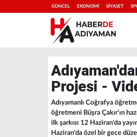
GÜNCEL
EKONOMİ
SİYASET
SP
Adıyaman'dan
Projesi - Vi
Adıyamanlı Coğrafya öğretmen
öğretmeni Büşra Çakır'ın hazı
ilk şarkısı 12 Haziran'da yayı
Haziran'da özel bir gece düz