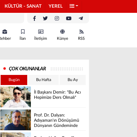
KÜLTÜR - SANAT
YEREL
Rehber
İlan
İletişim
Künye
RSS
ÇOK OKUNANLAR
Bugün
Bu Hafta
Bu Ay
İl Başkanı Demir: "Bu Acı
Hepimize Ders Olmalı"
Prof. Dr. Dalyan:
Adıyaman'ın Dönüşümü
Dünyanın Gündeminde