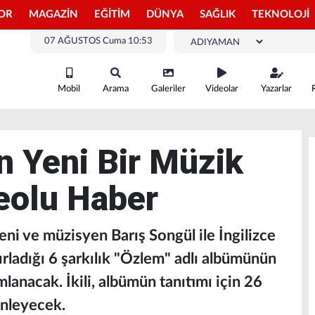
OR
MAGAZİN
EĞİTİM
DÜNYA
SAĞLIK
TEKNOLOJİ
07 AĞUSTOS Cuma 10:53
Mobil
Arama
Galeriler
Videolar
Yazarlar
 Yeni Bir Müzik
deolu Haber
i ve müzisyen Barış Songül ile İngilizce
rladığı 6 şarkılık "Özlem" adlı albümünün
mlanacak. İkili, albümün tanıtımı için 26
enleyecek.