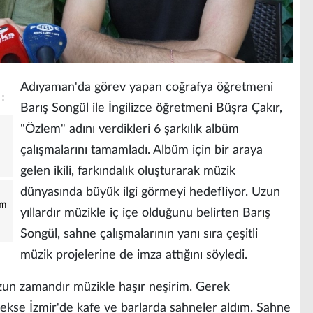
Adıyaman'da görev yapan coğrafya öğretmeni
Barış Songül ile İngilizce öğretmeni Büşra Çakır,
"Özlem" adını verdikleri 6 şarkılık albüm
çalışmalarını tamamladı. Albüm için bir araya
gelen ikili, farkındalık oluşturarak müzik
dünyasında büyük ilgi görmeyi hedefliyor. Uzun
am
yıllardır müzikle iç içe olduğunu belirten Barış
Songül, sahne çalışmalarının yanı sıra çeşitli
müzik projelerine de imza attığını söyledi.
un zamandır müzikle haşır neşirim. Gerek
ekse İzmir'de kafe ve barlarda sahneler aldım. Sahne