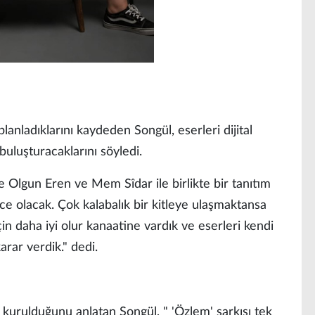
lanladıklarını kaydeden Songül, eserleri dijital
buluşturacaklarını söyledi.
 Olgun Eren ve Mem Sîdar ile birlikte bir tanıtım
ce olacak. Çok kalabalık bir kitleye ulaşmaktansa
çin daha iyi olur kanaatine vardık ve eserleri kendi
rar verdik." dedi.
kurulduğunu anlatan Songül, " 'Özlem' şarkısı tek