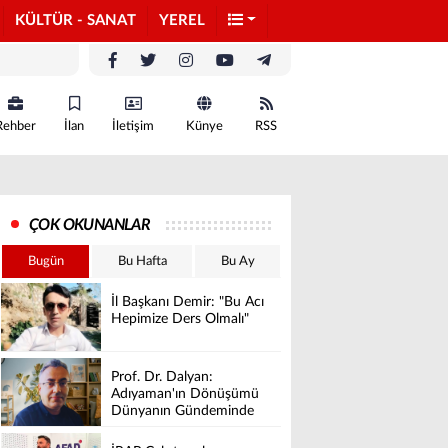
KÜLTÜR - SANAT
YEREL
Rehber
İlan
İletişim
Künye
RSS
ÇOK OKUNANLAR
Bugün
Bu Hafta
Bu Ay
İl Başkanı Demir: "Bu Acı
Hepimize Ders Olmalı"
Prof. Dr. Dalyan:
Adıyaman'ın Dönüşümü
Dünyanın Gündeminde