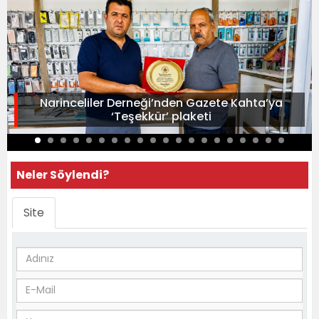
Narinceliler Derneği’nden Gazete Kahta’ya
‘Teşekkür’ plaketi
Neler Söylendi?
Site