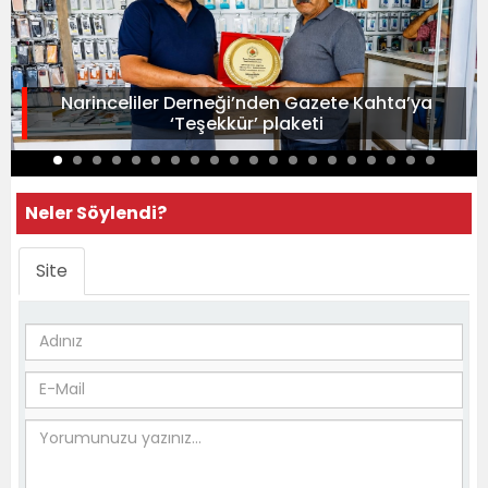
Narinceliler Derneği’nden Gazete Kahta’ya
‘Teşekkür’ plaketi
Neler Söylendi?
Site