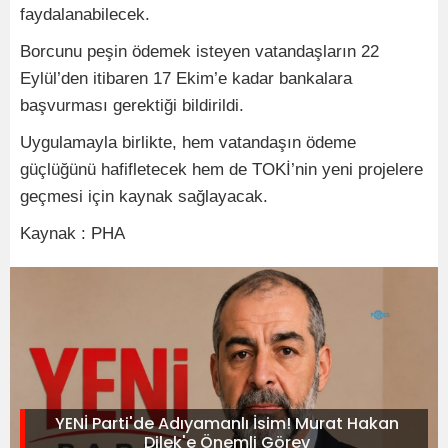
faydalanabilecek.
Borcunu peşin ödemek isteyen vatandaşların 22
Eylül’den itibaren 17 Ekim’e kadar bankalara
başvurması gerektiği bildirildi.
Uygulamayla birlikte, hem vatandaşın ödeme
güçlüğünü hafifletecek hem de TOKİ’nin yeni projelere
geçmesi için kaynak sağlayacak.
Kaynak : PHA
YENİ Parti'de Adıyamanlı İsim! Murat Hakan
Dilek'e Önemli Görev