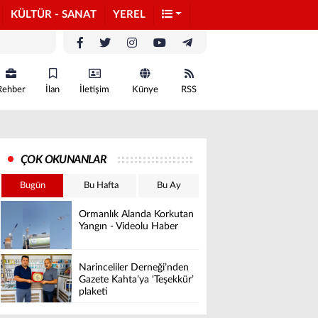
KÜLTÜR - SANAT
YEREL
Rehber
İlan
İletişim
Künye
RSS
ÇOK OKUNANLAR
Bugün
Bu Hafta
Bu Ay
Ormanlık Alanda Korkutan
Yangın - Videolu Haber
Narinceliler Derneği’nden
Gazete Kahta’ya ‘Teşekkür’
plaketi