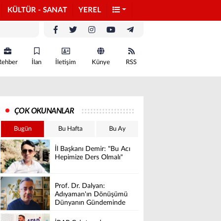
KÜLTÜR - SANAT
YEREL
Rehber
İlan
İletişim
Künye
RSS
ÇOK OKUNANLAR
Bugün
Bu Hafta
Bu Ay
İl Başkanı Demir: "Bu Acı
Hepimize Ders Olmalı"
Prof. Dr. Dalyan:
Adıyaman'ın Dönüşümü
Dünyanın Gündeminde