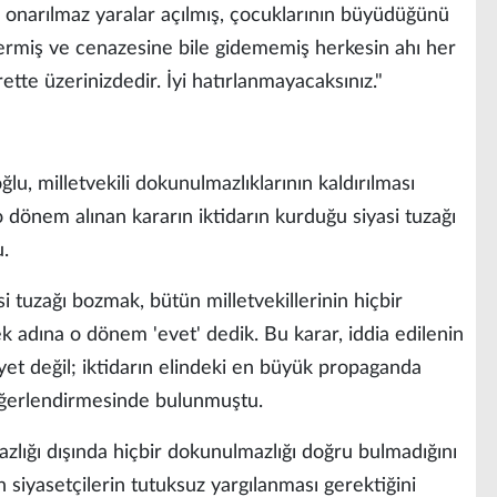
 onarılmaz yaralar açılmış, çocuklarının büyüdüğünü
vermiş ve cenazesine bile gidememiş herkesin ahı her
tte üzerinizdedir. İyi hatırlanmayacaksınız."
, milletvekili dokunulmazlıklarının kaldırılması
 o dönem alınan kararın iktidarın kurduğu siyasi tuzağı
.
si tuzağı bozmak, bütün milletvekillerinin hiçbir
 adına o dönem 'evet' dedik. Bu karar, iddia edilenin
iyet değil; iktidarın elindeki en büyük propaganda
değerlendirmesinde bulunmuştu.
zlığı dışında hiçbir dokunulmazlığı doğru bulmadığını
n siyasetçilerin tutuksuz yargılanması gerektiğini