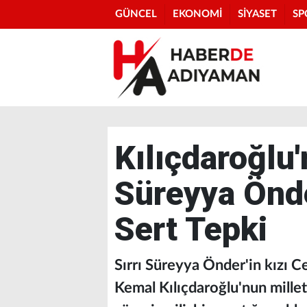
GÜNCEL
EKONOMİ
SİYASET
SP
Kılıçdaroğlu'
Süreyya Önde
Sert Tepki
Sırrı Süreyya Önder'in kızı
Kemal Kılıçdaroğlu'nun millet