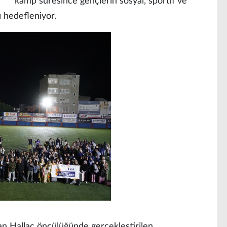
kamp süresince gençlerin sosyal, sportif ve
ı hedefleniyor.
 Hallaç öncülüğünde gerçekleştirilen