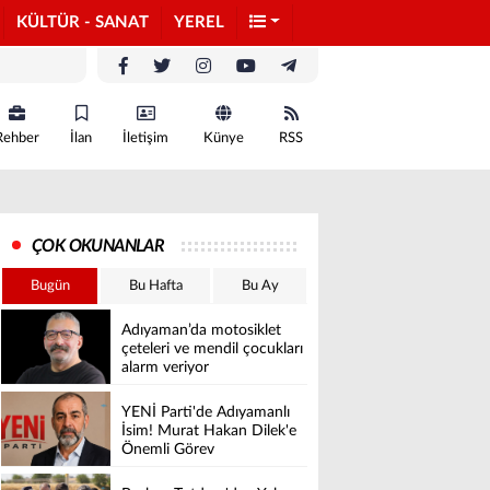
KÜLTÜR - SANAT
YEREL
Rehber
İlan
İletişim
Künye
RSS
ÇOK OKUNANLAR
Bugün
Bu Hafta
Bu Ay
Adıyaman’da motosiklet
çeteleri ve mendil çocukları
alarm veriyor
YENİ Parti'de Adıyamanlı
İsim! Murat Hakan Dilek'e
Önemli Görev