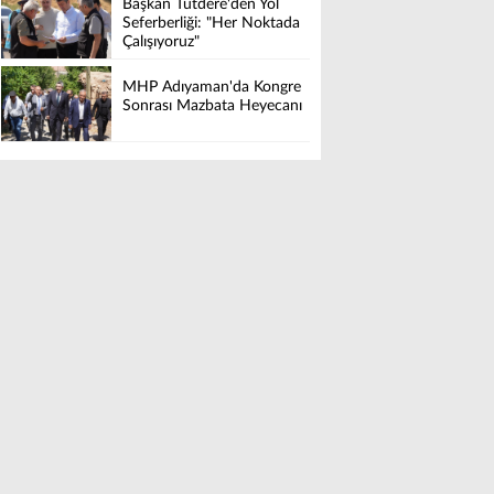
Başkan Tutdere'den Yol
Seferberliği: "Her Noktada
Çalışıyoruz"
MHP Adıyaman'da Kongre
Sonrası Mazbata Heyecanı