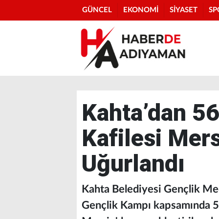
GÜNCEL
EKONOMİ
SİYASET
SP
Kahta’dan 56
Kafilesi Mer
Uğurlandı
Kahta Belediyesi Gençlik Mec
Gençlik Kampı kapsamında 56