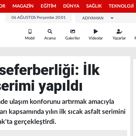
OR
MAGAZİN
EĞİTİM
DÜNYA
SAĞLIK
TEKNOLOJİ
06 AĞUSTOS Perşembe 20:01
Mobil
Arama
Galeriler
Videolar
Yazarlar
seferberliği: İlk
serimi yapıldı
inde ulaşım konforunu artırmak amacıyla
rı kapsamında yılın ilk sıcak asfalt serimini
'ta gerçekleştirdi.