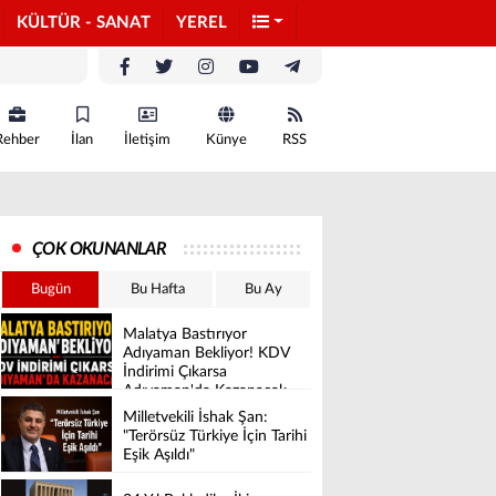
KÜLTÜR - SANAT
YEREL
Rehber
İlan
İletişim
Künye
RSS
ÇOK OKUNANLAR
Bugün
Bu Hafta
Bu Ay
Malatya Bastırıyor
Adıyaman Bekliyor! KDV
İndirimi Çıkarsa
Adıyaman'da Kazanacak
Milletvekili İshak Şan:
"Terörsüz Türkiye İçin Tarihi
Eşik Aşıldı"