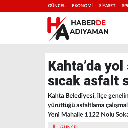
GÜNCEL
EKONOMİ
SİYASET
SP
Kahta’da yol 
sıcak asfalt 
Kahta Belediyesi, ilçe genel
yürüttüğü asfaltlama çalışmala
Yeni Mahalle 1122 Nolu Sokak
GÜNCEL