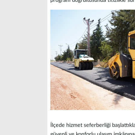
program doğrultusunda titizlikle sür
İlçede hizmet seferberliği başlattık
güvenli ve konforlu ulaşım imkânına