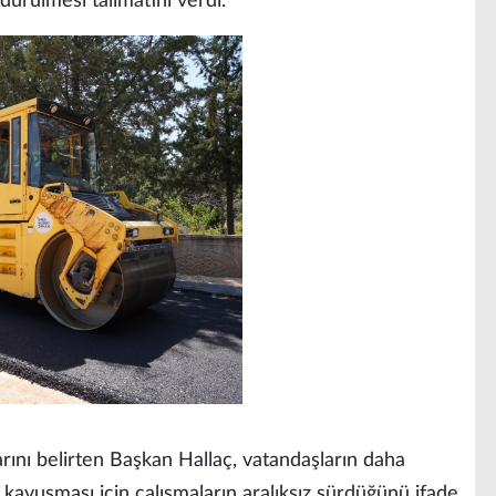
dürülmesi talimatını verdi.
larını belirten Başkan Hallaç, vatandaşların daha
 kavuşması için çalışmaların aralıksız sürdüğünü ifade