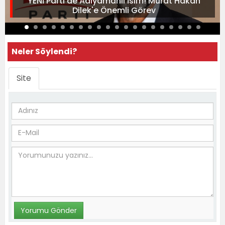
YENİ Parti'de Adıyamanlı İsim! Murat Hakan
Dilek'e Önemli Görev
Neler Söylendi?
Site