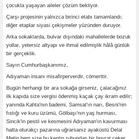
çocukla yaşayan aileler çözüm bekliyor.
Çarşı projesinin yalnızca birinci etabı tamamlandı;
diğer etaplar siyasi çekişmeler yüzünden duruyor.
Arka sokaklarda, bulvar dışındaki mahallelerde bozuk
yollar, yetersiz altyapı ve ihmal edilmişlik hâlâ günlük
bir gerçeklik.
Sayın Cumhurbaşkanımız,
Adıyaman insanı misafirperverdir, cömerttir.
Bugün herhangi bir ara sokağa girseniz, çalacağınız
ilk kapıda size vergisi ödenmiş kaçak çay ikram edilir;
yanında Kahta'nın bademi, Samsat'ın narı, Besni'nin
fıstığı ve kuru üzümü, Gölbaşı'nın yaş hurması,
Sincik'in pestil ve kesmesini Adıyaman'ın kavurması
hatta oturakçı pazarına uğrarsanız ayaküstü Delal
Metin hem size bu kentin ruhundan bir hoyrat çeker