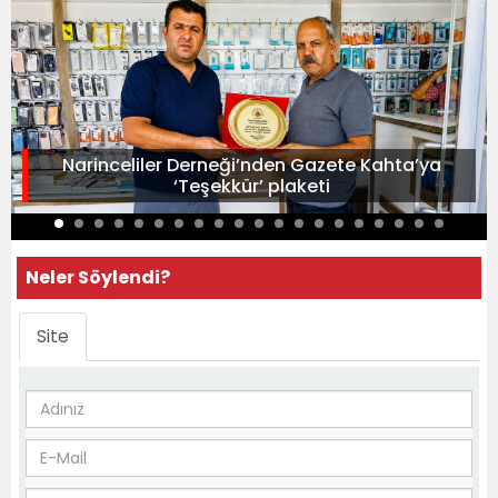
Narinceliler Derneği’nden Gazete Kahta’ya
‘Teşekkür’ plaketi
Neler Söylendi?
Site