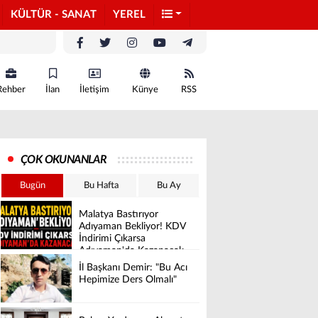
KÜLTÜR - SANAT
YEREL
Rehber
İlan
İletişim
Künye
RSS
ÇOK OKUNANLAR
Bugün
Bu Hafta
Bu Ay
Malatya Bastırıyor
Adıyaman Bekliyor! KDV
İndirimi Çıkarsa
Adıyaman'da Kazanacak
İl Başkanı Demir: "Bu Acı
Hepimize Ders Olmalı"