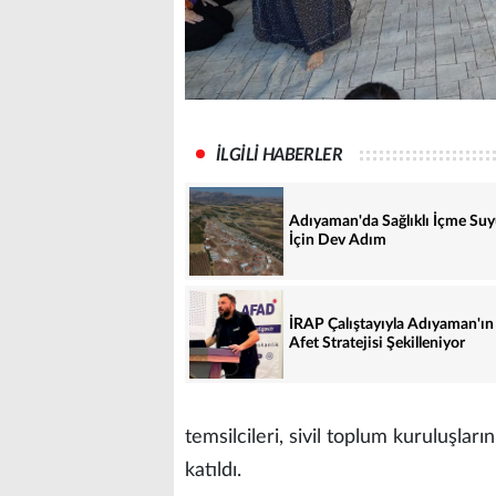
İLGİLİ HABERLER
Adıyaman'da Sağlıklı İçme Su
İçin Dev Adım
İRAP Çalıştayıyla Adıyaman'ın
Afet Stratejisi Şekilleniyor
temsilcileri, sivil toplum kuruluşlar
katıldı.