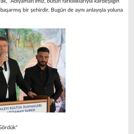
k, "Adıyaman'ımız, bütün farklılıklarıyla kardeşliğin
aşarmış bir şehirdir. Bugün de aynı anlayışla yoluna
Gördük"