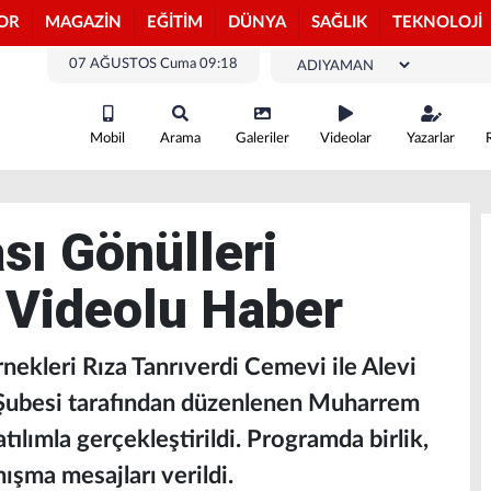
OR
MAGAZİN
EĞİTİM
DÜNYA
SAĞLIK
TEKNOLOJİ
07 AĞUSTOS Cuma 09:18
Mobil
Arama
Galeriler
Videolar
Yazarlar
ı Gönülleri
 Videolu Haber
nekleri Rıza Tanrıverdi Cemevi ile Alevi
Şubesi tarafından düzenlenen Muharrem
ılımla gerçekleştirildi. Programda birlik,
ışma mesajları verildi.