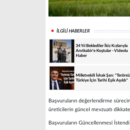
İLGİLİ HABERLER
34 Yıl Beklediler İkiz Kızlarıyla
Anıtkabir'e Koştular - Videolu
Haber
Milletvekili İshak Şan: "Terörsü
Türkiye İçin Tarihi Eşik Aşıldı"
Başvuruların değerlendirme süreci
üreticilerin güncel mevzuatı dikkate 
Başvuruların Güncellenmesi İstendi