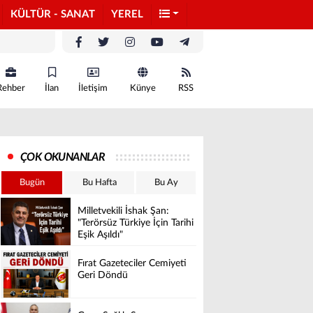
KÜLTÜR - SANAT
YEREL
Rehber
İlan
İletişim
Künye
RSS
ÇOK OKUNANLAR
Bugün
Bu Hafta
Bu Ay
Milletvekili İshak Şan:
"Terörsüz Türkiye İçin Tarihi
Eşik Aşıldı"
Fırat Gazeteciler Cemiyeti
Geri Döndü