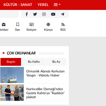
KÜLTÜR - SANAT
YEREL
Rehber
İlan
İletişim
Künye
RSS
ÇOK OKUNANLAR
Bugün
Bu Hafta
Bu Ay
Ormanlık Alanda Korkutan
Yangın - Videolu Haber
Narinceliler Derneği’nden
Gazete Kahta’ya ‘Teşekkür’
plaketi