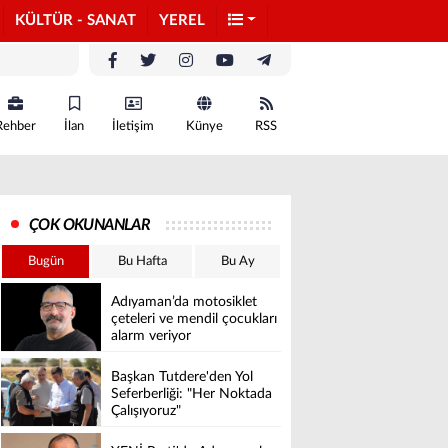
KÜLTÜR - SANAT
YEREL
Rehber
İlan
İletişim
Künye
RSS
ÇOK OKUNANLAR
Bugün
Bu Hafta
Bu Ay
Adıyaman’da motosiklet
çeteleri ve mendil çocukları
alarm veriyor
Başkan Tutdere'den Yol
Seferberliği: "Her Noktada
Çalışıyoruz"