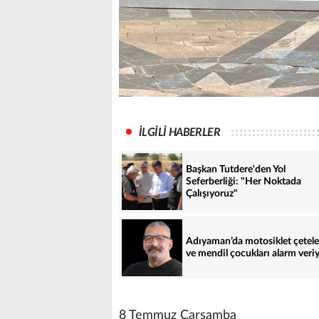
İLGİLİ HABERLER
Başkan Tutdere'den Yol
Seferberliği: "Her Noktada
Çalışıyoruz"
Adıyaman’da motosiklet çetele
ve mendil çocukları alarm veri
8 Temmuz Çarşamba