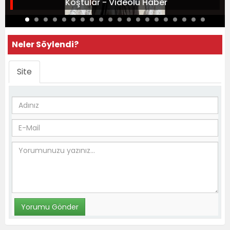
Koştular - Videolu Haber
Neler Söylendi?
Site