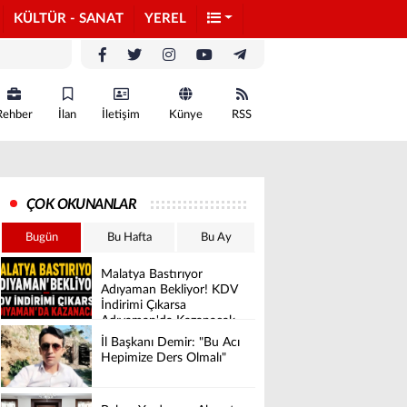
KÜLTÜR - SANAT
YEREL
Rehber
İlan
İletişim
Künye
RSS
ÇOK OKUNANLAR
Bugün
Bu Hafta
Bu Ay
Malatya Bastırıyor
Adıyaman Bekliyor! KDV
İndirimi Çıkarsa
Adıyaman'da Kazanacak
İl Başkanı Demir: "Bu Acı
Hepimize Ders Olmalı"