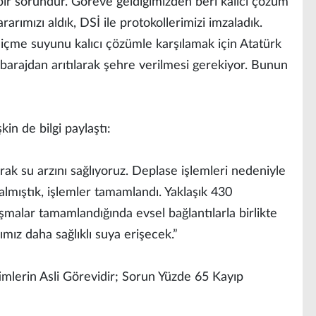
k bir sorundur. Göreve geldiğimizden beri kalıcı çözüm
rarımızı aldık, DSİ ile protokollerimizi imzaladık.
 içme suyunu kalıcı çözümle karşılamak için Atatürk
 barajdan arıtılarak şehre verilmesi gerekiyor. Bunun
in de bilgi paylaştı:
k su arzını sağlıyoruz. Deplase işlemleri nedeniyle
almıştık, işlemler tamamlandı. Yaklaşık 430
ışmalar tamamlandığında evsel bağlantılarla birlikte
mız daha sağlıklı suya erişecek.”
mlerin Asli Görevidir; Sorun Yüzde 65 Kayıp