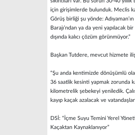
sıkıntıları var. Bu sorun 30-40 yıllı
için girişimlerde bulunduk. Meclis ka
Görüş birliği şu yönde: Adıyaman’ın
Barajı’ndan ya da yeni yapılacak bir
dışında kalıcı çözüm görünmüyor.”
Başkan Tutdere, mevcut hizmete ilişk
“Şu anda kentimizde dönüşümlü olara
36 saatlik kesinti yapmak zorunda k
kilometrelik şebekeyi yeniledik. Çal
kayıp kaçak azalacak ve vatandaşları
DSİ: “İçme Suyu Temini Yerel Yöneti
Kaçaktan Kaynaklanıyor”