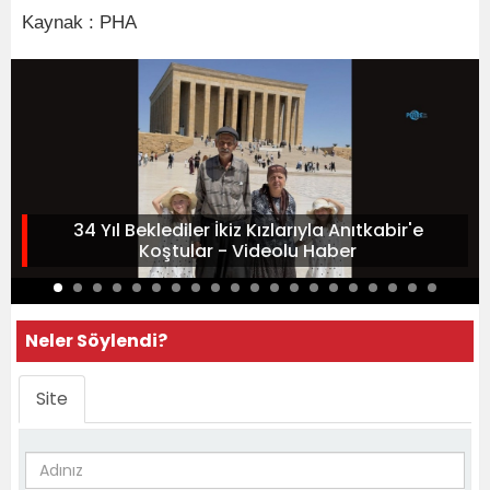
Kaynak : PHA
34 Yıl Beklediler İkiz Kızlarıyla Anıtkabir'e
Koştular - Videolu Haber
Neler Söylendi?
Site