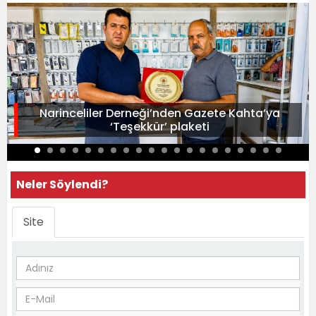
Narinceliler Derneği’nden Gazete Kahta’ya
‘Teşekkür’ plaketi
Neler Söylendi?
Site