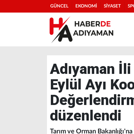
GÜNCEL
EKONOMİ
SİYASET
SP
Adıyaman İli 
Eylül Ayı Ko
Değerlendirm
düzenlendi
Tarım ve Orman Bakanlığı'na b