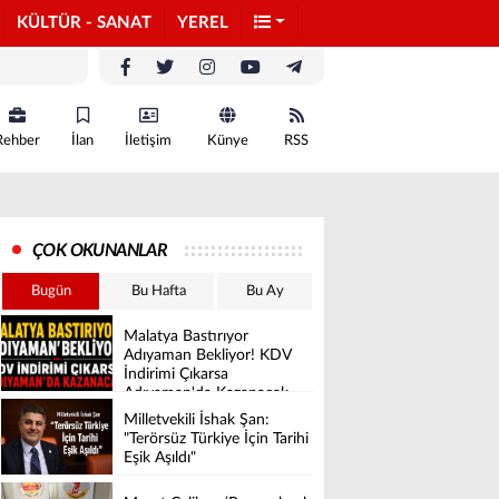
KÜLTÜR - SANAT
YEREL
Rehber
İlan
İletişim
Künye
RSS
ÇOK OKUNANLAR
Bugün
Bu Hafta
Bu Ay
Malatya Bastırıyor
Adıyaman Bekliyor! KDV
İndirimi Çıkarsa
Adıyaman'da Kazanacak
Milletvekili İshak Şan:
"Terörsüz Türkiye İçin Tarihi
Eşik Aşıldı"