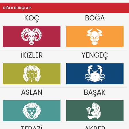
DİĞER BURÇLAR
KOÇ
BOĞA
İKİZLER
YENGEÇ
ASLAN
BAŞAK